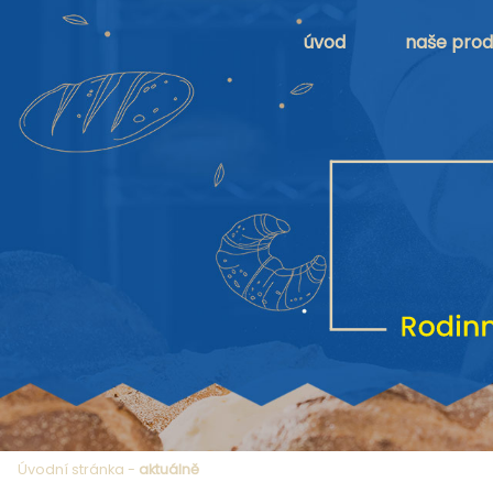
úvod
naše prod
Úvodní stránka
-
aktuálně