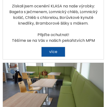
Získali jsem ocenění KLASA na naše výrobky:
Bageta s ječmenem, Lomnický chléb, Lomnický
koláč, Chléb s chlorelou, Borůvkové kynuté
knedlíky, Bramborové šišky s mákem.
Přijďte ochutnat!
Těšíme se na Vás v našich pekařstvích MPM
více